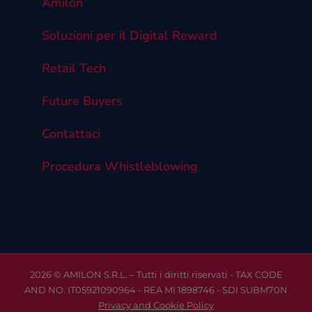
Amilon
Soluzioni per il Digital Reward
Retail Tech
Future Buyers
Contattaci
Procedura Whistleblowing
2026 © AMILON S.R.L. – Tutti i diritti riservati - TAX CODE
AND NO. IT05921090964 - REA MI 1898746 - SDI SUBM70N
Privacy and Cookie Policy