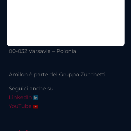
20127 Milano – Italia
Calle Velázquez 50
28001 Madrid – Spagna
Przeskok 2
00-032 Varsavia – Polonia
Amilon è parte del Gruppo Zucchetti.
Seguici anche su
LinkedIn
YouTube