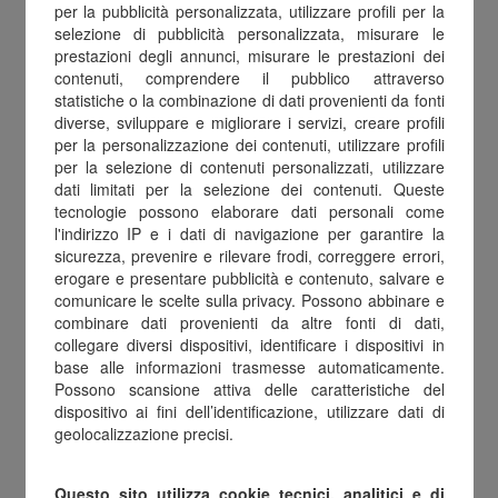
per la pubblicità personalizzata, utilizzare profili per la
selezione di pubblicità personalizzata, misurare le
Creatività, entusiasmo,
prestazioni degli annunci, misurare le prestazioni dei
affidabilità, onestà, condivisione,
contenuti, comprendere il pubblico attraverso
statistiche o la combinazione di dati provenienti da fonti
dedizione
diverse, sviluppare e migliorare i servizi, creare profili
e rispetto non sono solo parole:
per la personalizzazione dei contenuti, utilizzare profili
per la selezione di contenuti personalizzati, utilizzare
sono i principi che ispirano
dati limitati per la selezione dei contenuti. Queste
il nostro modo di lavorare ogni
tecnologie possono elaborare dati personali come
l'indirizzo IP e i dati di navigazione per garantire la
giorno.
sicurezza, prevenire e rilevare frodi, correggere errori,
erogare e presentare pubblicità e contenuto, salvare e
Attraverso questi valori
comunicare le scelte sulla privacy. Possono abbinare e
costruiamo un ambiente solido,
combinare dati provenienti da altre fonti di dati,
collegare diversi dispositivi, identificare i dispositivi in
stimolante
base alle informazioni trasmesse automaticamente.
e orientato alla crescita, in cui le
Possono scansione attiva delle caratteristiche del
dispositivo ai fini dell’identificazione, utilizzare dati di
persone possono esprimere
geolocalizzazione precisi.
il meglio di sé e contribuire al
successo comune.
Questo sito utilizza cookie tecnici, analitici e di