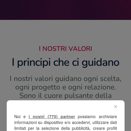
I NOSTRI VALORI
I principi che ci guidano
I nostri valori guidano ogni scelta,
ogni progetto e ogni relazione.
Sono il cuore pulsante della
nostra cultura aziendale e
×
rappresentano
Noi e
i nostri (775) partner
possiamo archiviare
ciò in cui crediamo
informazioni su dispositivo e/o accedervi, utilizzare dati
profondamente.
limitati per la selezione della pubblicità, creare profili