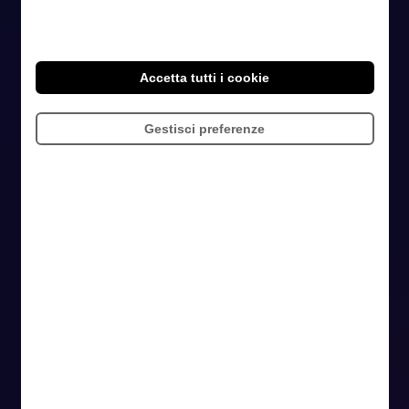
Paesi in cui siamo presenti
Accetta tutti i cookie
Gestisci preferenze
+
3000
Clienti nel Mondo