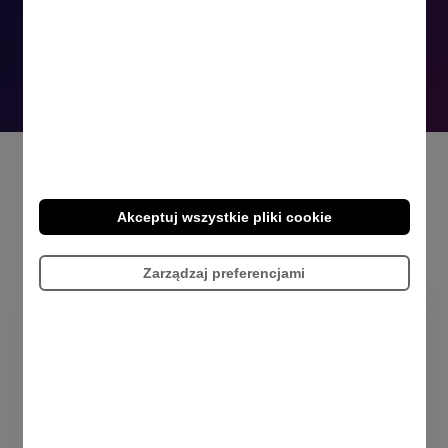
aktywuj zniżki, gratisy,
ukierunkowane benefity
Akceptuj wszystkie pliki cookie
Zarządzaj preferencjami
Dlaczego warto
wybrać
MYND