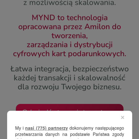
z możliwością skalowania.
MYND to technologia
opracowana przez Amilon do
tworzenia,
zarządzania i dystrybucji
cyfrowych kart podarunkowych.
Łatwa integracja, bezpieczeństwo
każdej transakcji i skalowalność
dla rozwoju Twojego biznesu.
Odwiedź stronę internetową
×
My i
nasi (775) partnerzy
dokonujemy następującego
przetwarzania danych na podstawie Państwa zgody