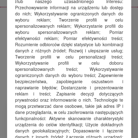
i/lub naszego uzasadnionego interesu:
Przechowywanie informacji na urządzeniu lub dostęp
do nich; Wykorzystywanie ograniczonych danych do
wyboru reklam; Tworzenie profili w celu
spersonalizowanych reklam; Wykorzystanie profili do
wyboru spersonalizowanych reklam; Pomiar
Pełna kontrola.
efektywności reklam; Pomiar efektywności treści;
Rozumienie odbiorców dzięki statystyce lub kombinacji
Prawdziwa wartość.
danych z różnych źródeł; Rozwój i ulepszanie usług;
Tworzenie profili w celu personalizacji treści;
Dzięki MYND możesz:
Wykorzystywanie profili w celu doboru
spersonalizowanych treści; Wykorzystywanie
ograniczonych danych do wyboru treści; Zapewnienie
bezpieczeństwa, zapobieganie oszustwom i
naprawianie błędów; Dostarczanie i prezentowanie
reklam i treści; Zapisanie decyzji dotyczących
prywatności oraz informowanie o nich. Technologie te
mogą przetwarzać dane osobowe, takie jak adres IP i
dane przeglądania, w celu zaoferowania następujących
funkcjonalności: Aktywne skanowanie charakterystyki
urządzenia do celów identyfikacji; Użycie dokładnych
danych geolokalizacyjnych; Dopasowanie i łączenie
danych z innych źródeł; Łączenie różnych urządzeń;