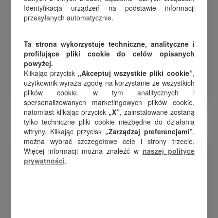
Identyfikacja urządzeń na podstawie informacji
przesyłanych automatycznie.
Tworzyć markowe karty
Ta strona wykorzystuje techniczne, analityczne i
podarunkowe w zaledwie kilka
profilujące pliki cookie do celów opisanych
kliknięć
powyżej.
Klikając przycisk
„Akceptuj wszystkie pliki cookie”
,
użytkownik wyraża zgodę na korzystanie ze wszystkich
plików cookie, w tym analitycznych i
spersonalizowanych marketingowych plików cookie,
natomiast klikając przycisk
„X”
, zainstalowane zostaną
tylko techniczne pliki cookie niezbędne do działania
witryny. Klikając przycisk
„Zarządzaj preferencjami”
,
można wybrać szczegółowe cele i strony trzecie.
Więcej informacji można znaleźć w
naszej polityce
prywatności
.